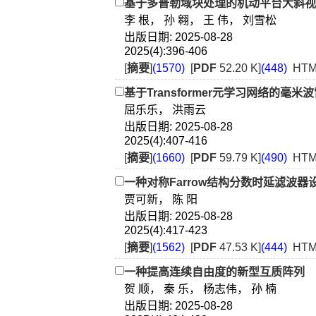
基于多普勒域块处理的机动平台大斜视
李 根， 孙 翱， 王 伟， 刘雪松
出版日期: 2025-08-28
2025(4):396-406
[
摘要
]
(1570)
[
PDF
52.20 K]
(448)
HTM
基于Transformer元学习网络的毫
屈乐乐， 洪雨云
出版日期: 2025-08-28
2025(4):407-416
[
摘要
]
(1660)
[
PDF
59.79 K]
(490)
HTM
一种对称Farrow结构分数时延滤波器
贾可新， 陈 阳
出版日期: 2025-08-28
2025(4):417-423
[
摘要
]
(1562)
[
PDF
47.53 K]
(444)
HTM
一种提高连续自由度的新型互质阵列
贺 顺， 秦 乐， 杨志伟， 孙 楠
出版日期: 2025-08-28