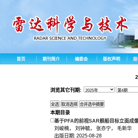
首页
期刊简介
编委会
版权声明
投
浏览其它刊期:
本期目录
基于PFA的前视SAR舰船目标立面成
刘峻楠， 刘钟毓， 张亦宁， 毛新华
出版日期: 2025-08-28