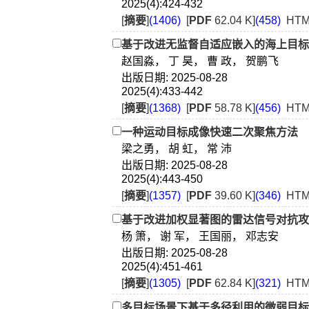
2025(4):424-432
[
摘要
]
(1406)
[
PDF
62.04 K]
(458)
HTM
基于改进无监督自适应嵌入的海上目标
赵国淼， 丁 昊， 曹 政， 贺鹏飞
出版日期: 2025-08-28
2025(4):433-442
[
摘要
]
(1368)
[
PDF
58.78 K]
(456)
HTM
一种运动目标成像快速二次聚焦方法
梁之勇， 胡 虹， 常 沛
出版日期: 2025-08-28
2025(4):443-450
[
摘要
]
(1357)
[
PDF
39.60 K]
(346)
HTM
基于改进加权显著图的雷达信号对抗攻
杨 箫， 谢 军， 王国丽， 邓志安
出版日期: 2025-08-28
2025(4):451-461
[
摘要
]
(1305)
[
PDF
62.84 K]
(321)
HTM
多目标场景下基于多径利用的微弱目标