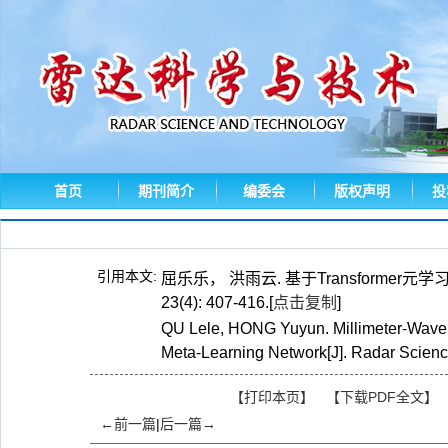
首页
期刊简介
编委会
版权声明
投
引用本文:
屈乐乐， 洪雨云. 基于Transformer元
23(4): 407-416.
[
点击复制
]
QU Lele, HONG Yuyun. Millimeter⁃Wave
Meta⁃Learning Network[J]. Radar Scienc
【打印本页】
【下载PDF全文】
←前一篇
|
后一篇→