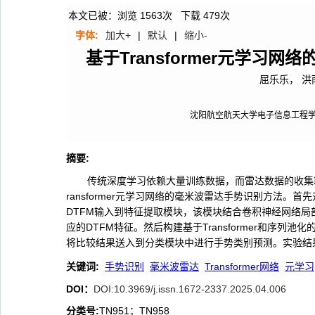
本文已被：浏览
1563
次 下载
479
次
字体:
加大+
|
默认
|
缩小-
基于Transformer元学习
屈乐乐， 洪
沈阳航空航天大学电子信息工程学院，
摘要
:
传统深度学习依赖大量训练数据，而雷达数据的收集
ransformer元学习网络的毫米波雷达手势识别方法
DTFM输入到特征提取模块，该模块结合卷积神经网络局部特
应的DTFM特征。然后构建基于Transformer和序
将比较结果送入到分类模块中进行手势类别预测。实验结
关键词
:
手势识别
毫米波雷达
Transformer网络
元学习
DOI：
DOI:10.3969/j.issn.1672-2337.2025.04.006
分类号
:
TN951；TN958