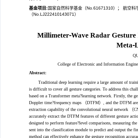
基金项目:
国家自然科学基金（No.61671310）； 航空科
（No.LJ222410143071）
Millimeter⁃Wave Radar Gesture
Meta⁃L
QU
College of Electronic and Information Engin
Abstract
:
Traditional deep learning require a large amount of train
is difficult to cover all gesture categories. To address this c
based on a Transformer meta?learning network. Firstly, the ge
Doppler time?frequency maps （DTFM）, and the DTFM are fed 
extraction capability of the convolutional neural network （C
accurately extract the DTFM features of different gesture acti
designed to perform feature?level comparisons, measuring the s
sent into the classification module to predict and output the fi
method can effectively enhance the gesture recognition accura